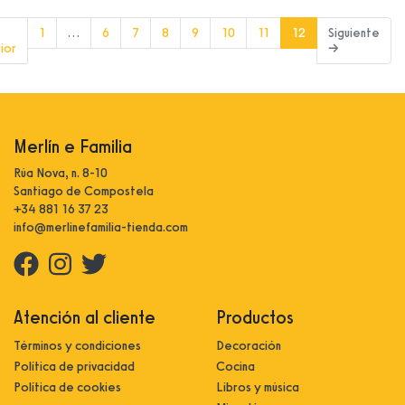
(current)
1
…
6
7
8
9
10
11
12
Siguiente
ior
→
Merlín e Familia
Rúa Nova, n. 8-10
Santiago de Compostela
+34 881 16 37 23
info@merlinefamilia-tienda.com
Atención al cliente
Productos
Términos y condiciones
Decoración
Política de privacidad
Cocina
Política de cookies
Libros y música