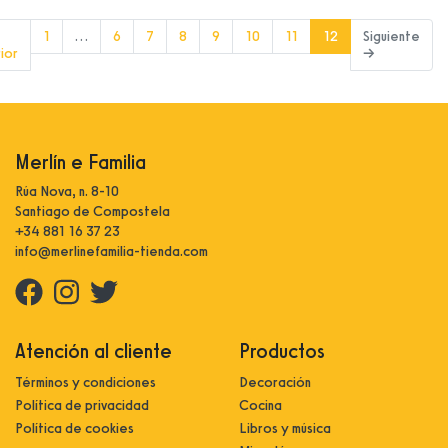
(current)
1
…
6
7
8
9
10
11
12
Siguiente
ior
→
Merlín e Familia
Rúa Nova, n. 8-10
Santiago de Compostela
+34 881 16 37 23
info@merlinefamilia-tienda.com
Atención al cliente
Productos
Términos y condiciones
Decoración
Política de privacidad
Cocina
Política de cookies
Libros y música