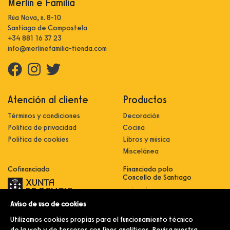
Merlín e Familia
Rúa Nova, n. 8-10
Santiago de Compostela
+34 881 16 37 23
info@merlinefamilia-tienda.com
Atención al cliente
Productos
Términos y condiciones
Decoración
Política de privacidad
Cocina
Política de cookies
Libros y música
Miscelánea
Cofinanciado
Financiado polo
Concello de Santiago
Aviso de uso de cookies
Innovación, dixitalización e
implantación de novas fórmulas de
Utilizamos cookies propias para el funcionamiento técnico
comercialización e expansión do
sector comercial e artesanal
de la web y de terceros con fines analíticos. Revisa nuestra