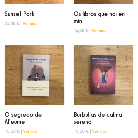
Sunset Park
Os libros que hai en
min
23,00 € |
Ver más
16,50 € |
Ver más
O segredo de
Burbullas de calma
Al'eume
serena
15,50 € |
Ver más
15,50 € |
Ver más