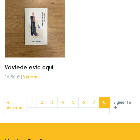
Vostede está aquí
16,50 € |
Ver más
(current)
←
1
2
3
4
5
6
7
8
Siguiente
Anterior
→