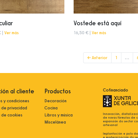
uliar
Vostede está aquí
€ |
Ver más
16,50 € |
Ver más
← Anterior
1
…
ión al cliente
Productos
Cofinanciado
s y condiciones
Decoración
a de privacidad
Cocina
Innovación, dixitalizac
a de cookies
Libros y música
de novas fórmulas de 
expansión do sector co
Miscelánea
artesanal
Implantación e pulo da 
e modernización do se