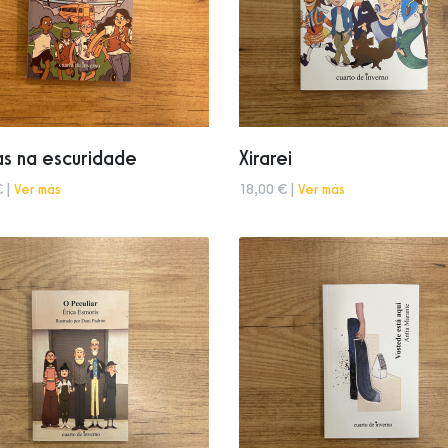
s na escuridade
Xirarei
€ |
Ver más
18,00 € |
Ver más