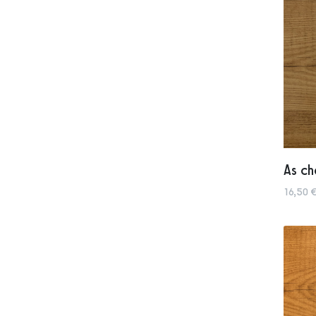
As c
16,50 €