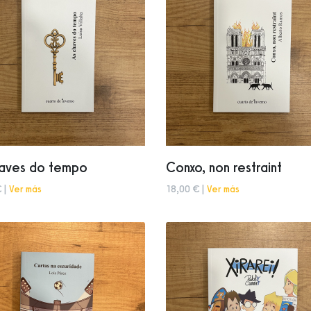
haves do tempo
Conxo, non restraint
 |
Ver más
18,00 € |
Ver más