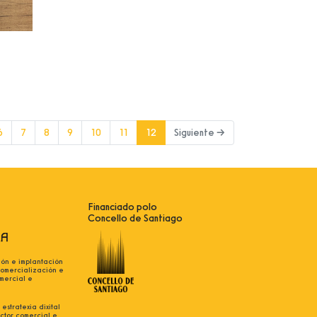
(current)
6
7
8
9
10
11
12
Siguiente →
Financiado polo
Concello de Santiago
ión e implantación
comercialización e
mercial e
estratexia dixital
ctor comercial e