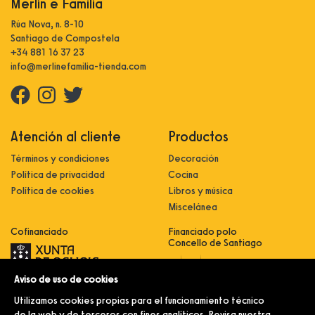
Merlín e Familia
Rúa Nova, n. 8-10
Santiago de Compostela
+34 881 16 37 23
info@merlinefamilia-tienda.com
Atención al cliente
Productos
Términos y condiciones
Decoración
Política de privacidad
Cocina
Política de cookies
Libros y música
Miscelánea
Cofinanciado
Financiado polo
Concello de Santiago
Aviso de uso de cookies
Innovación, dixitalización e
implantación de novas fórmulas de
Utilizamos cookies propias para el funcionamiento técnico
comercialización e expansión do
sector comercial e artesanal
de la web y de terceros con fines analíticos. Revisa nuestra