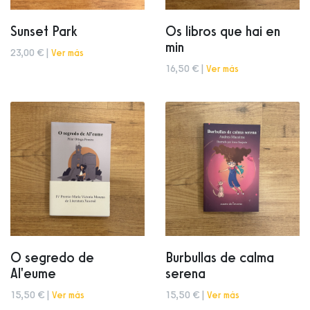
Sunset Park
Os libros que hai en
min
23,00 € |
Ver más
16,50 € |
Ver más
O segredo de
Burbullas de calma
Al'eume
serena
15,50 € |
Ver más
15,50 € |
Ver más