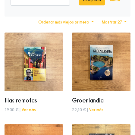
Ordenar más viejos primero
Mostrar 27
Illas remotas
Groenlandia
19,00 € |
Ver más
22,10 € |
Ver más