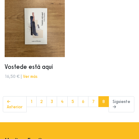
Vostede está aquí
16,50 € |
Ver más
(current)
←
1
2
3
4
5
6
7
8
Siguiente
Anterior
→