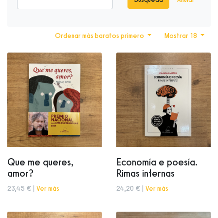
Ordenar más baratos primero
Mostrar 18
Que me queres,
Economía e poesía.
amor?
Rimas internas
23,45 € |
Ver más
24,20 € |
Ver más