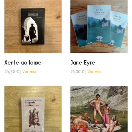
Xente ao lonxe
Jane Eyre
24,35 € |
Ver más
26,00 € |
Ver más