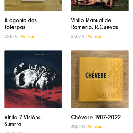
A agonía das
Vinilo Manual de
folerpas
Romería. R.Cuevas
26,10 € |
Ver más
27,00 € |
Ver más
Vinilo 7 Visións.
Chévere 1987-2022
Sumrrá
39,00 € |
Ver más