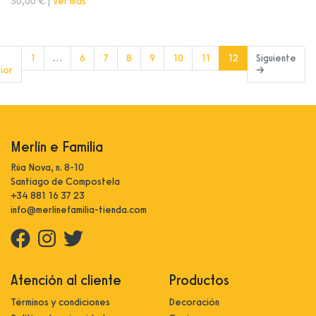
30,00 € |
Ver más
(current)
1
…
6
7
8
9
10
11
12
Siguiente
ior
→
Merlín e Familia
Rúa Nova, n. 8-10
Santiago de Compostela
+34 881 16 37 23
info@merlinefamilia-tienda.com
Atención al cliente
Productos
Términos y condiciones
Decoración