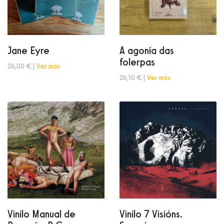
Jane Eyre
A agonía das
folerpas
26,00 € |
Ver más
26,10 € |
Ver más
Vinilo Manual de
Vinilo 7 Visións.