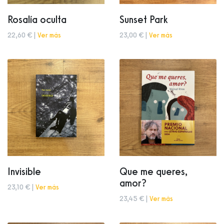
Rosalía oculta
Sunset Park
22,60 € |
Ver más
23,00 € |
Ver más
Invisible
Que me queres,
amor?
23,10 € |
Ver más
23,45 € |
Ver más