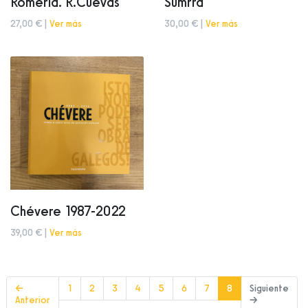
Romería. R.Cuevas
Sumrrá
27,00 € |
Ver más
30,00 € |
Ver más
Chévere 1987-2022
39,00 € |
Ver más
(current)
←
1
2
3
4
5
6
7
8
Siguiente
Anterior
→