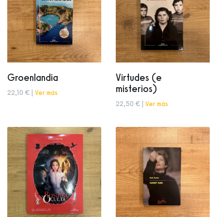
Groenlandia
Virtudes (e
misterios)
22,10 € |
Ver más
22,50 € |
Ver más