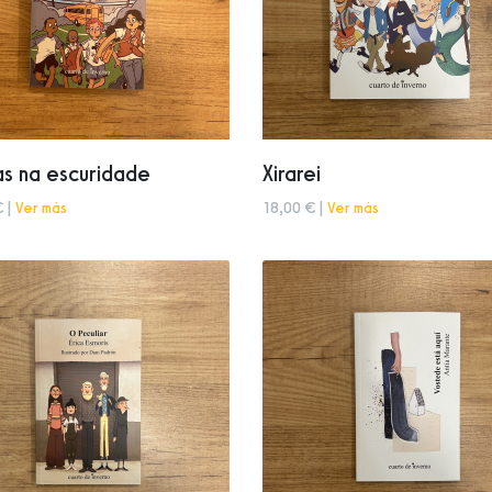
s na escuridade
Xirarei
€ |
Ver más
18,00 € |
Ver más