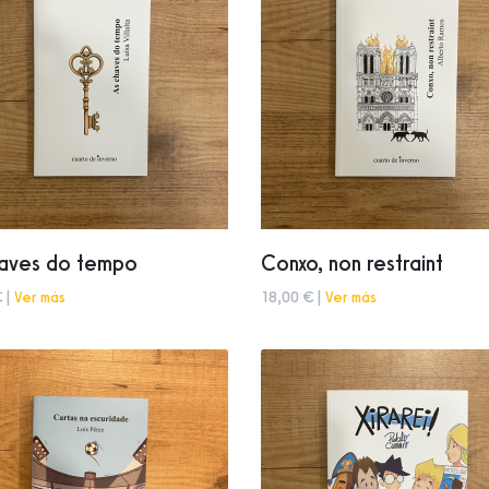
haves do tempo
Conxo, non restraint
 |
Ver más
18,00 € |
Ver más