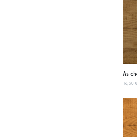
As c
16,50 €