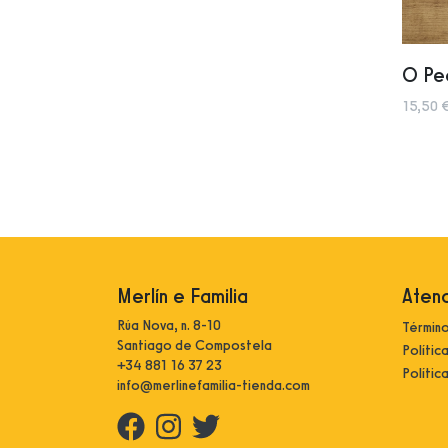
O Pec
15,50 
Merlín e Familia
Atenc
Rúa Nova, n. 8-10
Término
Santiago de Compostela
Polític
+34 881 16 37 23
Polític
info@merlinefamilia-tienda.com