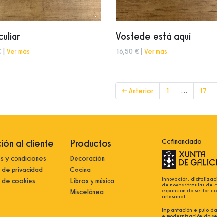
uliar
Vostede está aquí
€ |
Ver más
16,50 € |
Ver más
← Anterior
1
…
17
ión al cliente
Productos
Cofinanciado
s y condiciones
Decoración
a de privacidad
Cocina
Innovación, dixitalizac
a de cookies
Libros y música
de novas fórmulas de 
expansión do sector co
Miscelánea
artesanal
Implantación e pulo da 
e modernización do se