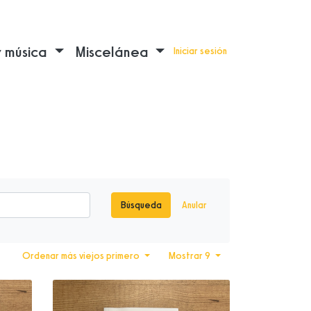
y música
Miscelánea
Iniciar sesión
Búsqueda
Anular
Ordenar más viejos primero
Mostrar 9