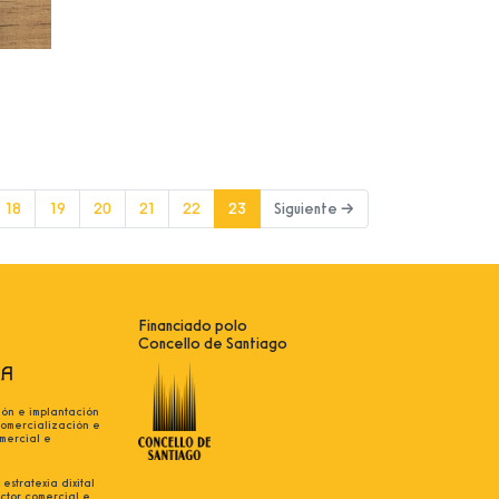
(current)
18
19
20
21
22
23
Siguiente →
Financiado polo
Concello de Santiago
ión e implantación
comercialización e
mercial e
estratexia dixital
ctor comercial e