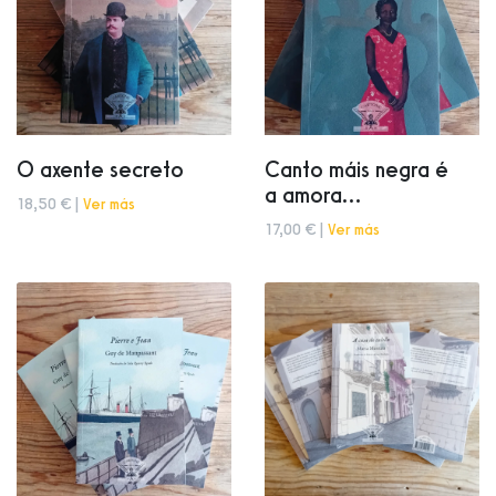
O axente secreto
Canto máis negra é
a amora...
18,50 € |
Ver más
17,00 € |
Ver más