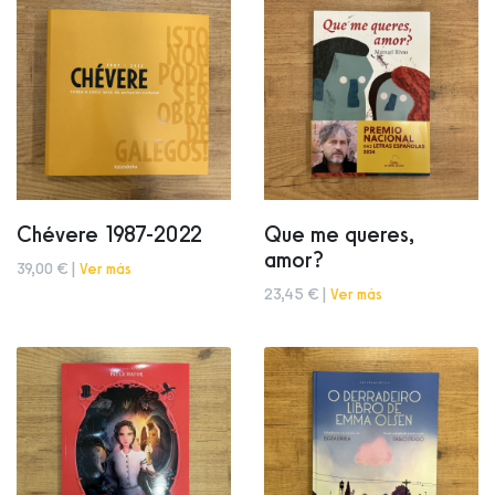
Chévere 1987-2022
Que me queres,
amor?
39,00 € |
Ver más
23,45 € |
Ver más