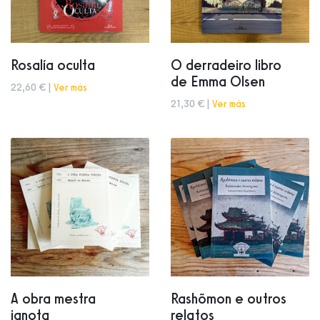
Rosalía oculta
O derradeiro libro
de Emma Olsen
22,60 € |
Ver más
21,30 € |
Ver más
A obra mestra
Rashõmon e outros
ignota
relatos