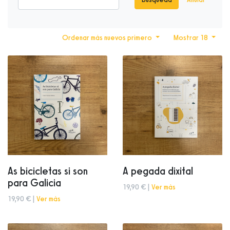
Ordenar más nuevos primero
Mostrar 18
As bicicletas si son
A pegada dixital
para Galicia
19,90 € |
Ver más
19,90 € |
Ver más