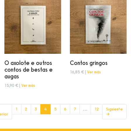
O axolote e outros
Contos gringos
contos de bestas e
16,85 € |
Ver más
augas
15,90 € |
Ver más
(current)
1
2
3
4
5
6
7
…
12
Siguiente
erior
→