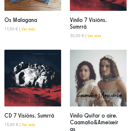
Os Malagana
Vinilo 7 Visións.
Sumrrá
17,50 € |
Ver más
30,00 € |
Ver más
CD 7 Visións. Sumrrá
Vinilo Quitar o aire.
Caamaño&Ameixeir
15,00 € |
Ver más
as