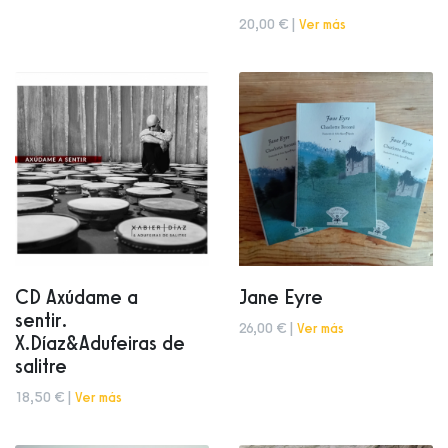
20,00 € |
Ver más
CD Axúdame a
Jane Eyre
sentir.
26,00 € |
Ver más
X.Díaz&Adufeiras de
salitre
18,50 € |
Ver más