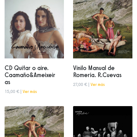
CD Quitar o aire.
Vinilo Manual de
Caamaño&Ameixeir
Romería. R.Cuevas
as
27,00 € |
Ver más
15,00 € |
Ver más