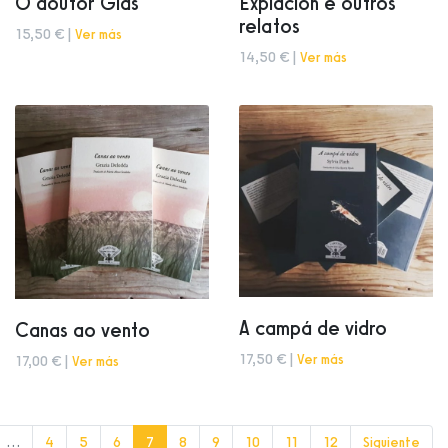
O doutor Glas
Expiación e outros
relatos
15,50 € |
Ver más
14,50 € |
Ver más
A campá de vidro
Canas ao vento
17,50 € |
Ver más
17,00 € |
Ver más
(current)
…
4
5
6
7
8
9
10
11
12
Siguiente