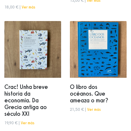
13,00 € |
Ver más
18,00 € |
Ver más
Crac! Unha breve
O libro dos
historia da
océanos. Que
economía. Da
ameaza o mar?
Grecia antiga ao
21,50 € |
Ver más
século XXI
19,90 € |
Ver más