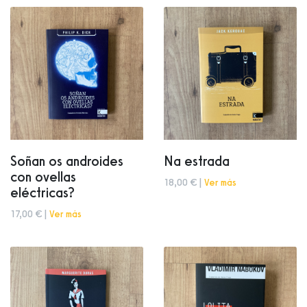
Soñan os androides
Na estrada
con ovellas
18,00 € |
Ver más
eléctricas?
17,00 € |
Ver más