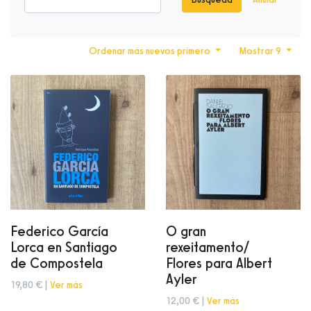
Ordenar más nuevos primero
Mostrar 9
Federico García
O gran
Lorca en Santiago
rexeitamento/
de Compostela
Flores para Albert
Ayler
19,80 € |
Ver más
12,00 € |
Ver más