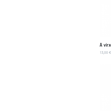
A vir
13,00 €