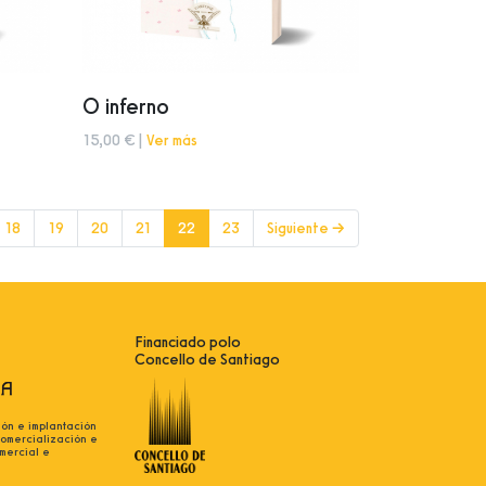
O inferno
15,00 € |
Ver más
(current)
18
19
20
21
22
23
Siguiente →
Financiado polo
Concello de Santiago
ión e implantación
comercialización e
mercial e