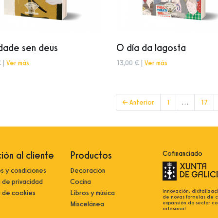
dade sen deus
O día da lagosta
 |
Ver más
13,00 € |
Ver más
← Anterior
1
…
17
ión al cliente
Productos
Cofinanciado
s y condiciones
Decoración
a de privacidad
Cocina
Innovación, dixitalizac
a de cookies
Libros y música
de novas fórmulas de 
expansión do sector co
Miscelánea
artesanal