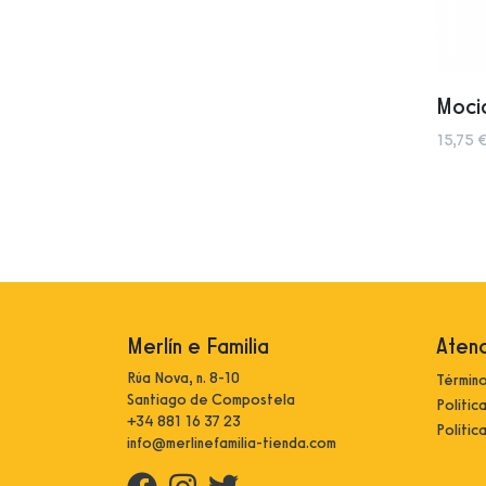
Moci
15,75 €
Merlín e Familia
Atenc
Rúa Nova, n. 8-10
Término
Santiago de Compostela
Polític
+34 881 16 37 23
Polític
info@merlinefamilia-tienda.com