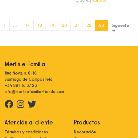
15,50 € |
Ver más
(current)
1
…
17
18
19
20
21
22
23
Siguiente
→
Merlín e Familia
Rúa Nova, n. 8-10
Santiago de Compostela
+34 881 16 37 23
info@merlinefamilia-tienda.com
Atención al cliente
Productos
Términos y condiciones
Decoración