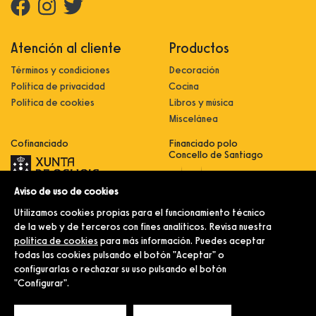
Atención al cliente
Productos
Términos y condiciones
Decoración
Política de privacidad
Cocina
Política de cookies
Libros y música
Miscelánea
Cofinanciado
Financiado polo
Concello de Santiago
Aviso de uso de cookies
Innovación, dixitalización e
implantación de novas fórmulas de
Utilizamos cookies propias para el funcionamiento técnico
comercialización e expansión do
sector comercial e artesanal
de la web y de terceros con fines analíticos. Revisa nuestra
política de cookies
para más información. Puedes aceptar
Implantación e pulo da estratexia
dixital e modernización do sector
todas las cookies pulsando el botón "Aceptar" o
comercial e artesanal (CO300C
configurarlas o rechazar su uso pulsando el botón
2021)
"Configurar".
© Merlín e Familia.