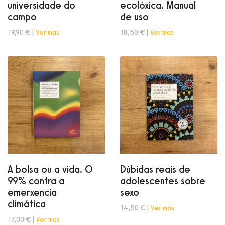
universidade do
ecolóxica. Manual
campo
de uso
19,90 € |
Ver más
18,50 € |
Ver más
A bolsa ou a vida. O
Dúbidas reais de
99% contra a
adolescentes sobre
emerxencia
sexo
climática
14,50 € |
Ver más
17,00 € |
Ver más