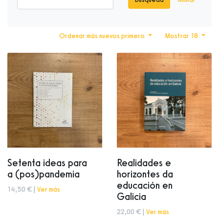
Ordenar más nuevos primero
Mostrar 18
Setenta ideas para
Realidades e
a (pos)pandemia
horizontes da
educación en
14,50 € |
Ver más
Galicia
22,00 € |
Ver más