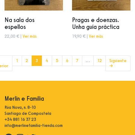
Na sala dos
Pragas e doenzas.
espellos
Unha guía práctica
22,00 € |
Ver más
19,90 € |
Ver más
(current)
1
2
3
4
5
6
7
…
12
Siguiente
erior
→
Merlín e Familia
Rúa Nova, n. 8-10
Santiago de Compostela
+34 881 16 37 23
info@merlinefamilia-tienda.com