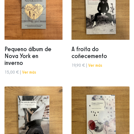
Pequeno álbum de
A froita do
Nova York en
coñecemento
inverno
19,90 € |
Ver más
15,00 € |
Ver más