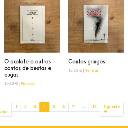
O axolote e outros
Contos gringos
contos de bestas e
16,85 € |
Ver más
augas
15,90 € |
Ver más
(current)
1
2
3
4
5
6
7
…
12
Siguiente
erior
→