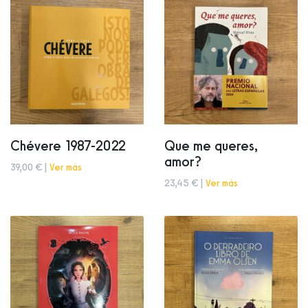
Chévere 1987-2022
Que me queres,
amor?
39,00 € |
Ver más
23,45 € |
Ver más