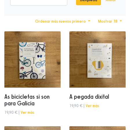
Ordenar más nuevos primero
Mostrar 18
As bicicletas si son
A pegada dixital
para Galicia
19,90 € |
Ver más
19,90 € |
Ver más