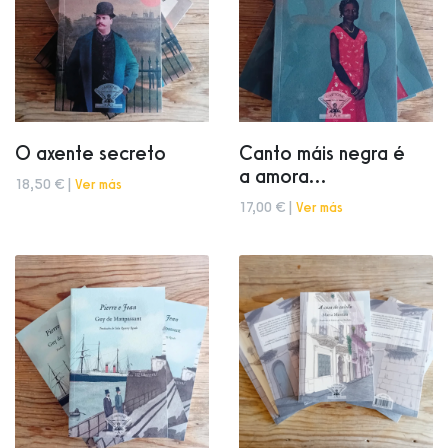
O axente secreto
Canto máis negra é
a amora...
18,50 € |
Ver más
17,00 € |
Ver más