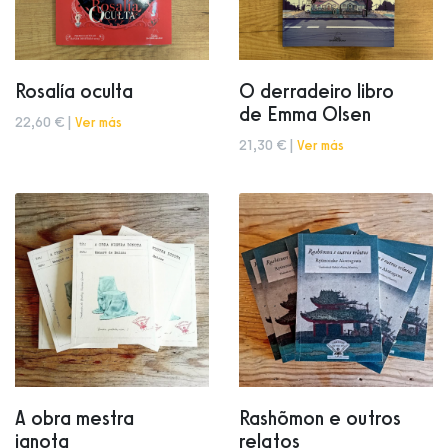
Rosalía oculta
O derradeiro libro
de Emma Olsen
22,60 € |
Ver más
21,30 € |
Ver más
A obra mestra
Rashõmon e outros
ignota
relatos