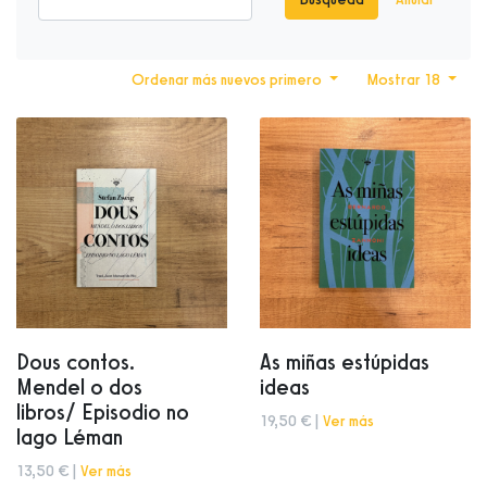
Ordenar más nuevos primero
Mostrar 18
Dous contos.
As miñas estúpidas
Mendel o dos
ideas
libros/ Episodio no
19,50 € |
Ver más
lago Léman
13,50 € |
Ver más