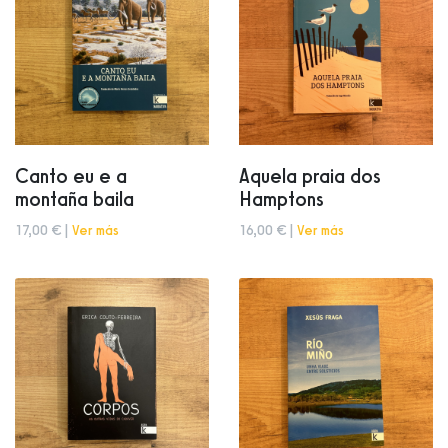
Canto eu e a
Aquela praia dos
montaña baila
Hamptons
17,00 € |
Ver más
16,00 € |
Ver más