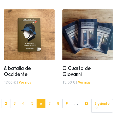
A batalla de
O Cuarto de
Occidente
Giovanni
17,00 € |
Ver más
15,50 € |
Ver más
(current)
2
3
4
5
6
7
8
9
…
12
Siguiente
→