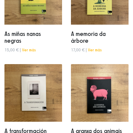
As miñas nanas
A memoria da
negras
árbore
15,00 € |
Ver más
17,00 € |
Ver más
A transformación
A granxa dos animais