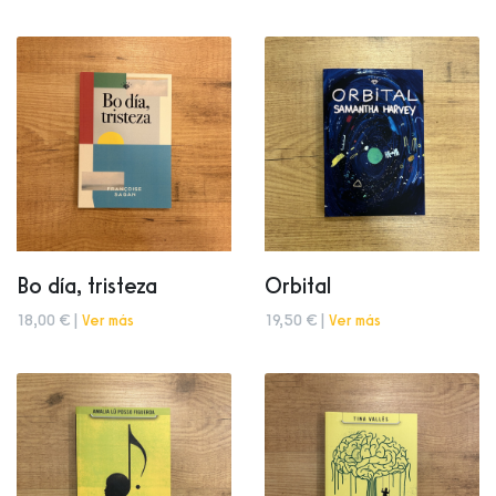
Bo día, tristeza
Orbital
18,00 € |
Ver más
19,50 € |
Ver más