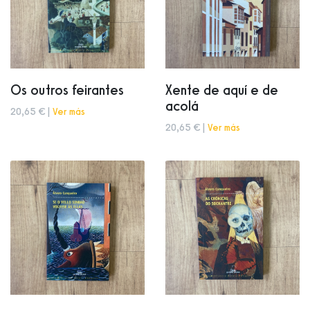
Os outros feirantes
Xente de aquí e de
acolá
20,65 € |
Ver más
20,65 € |
Ver más