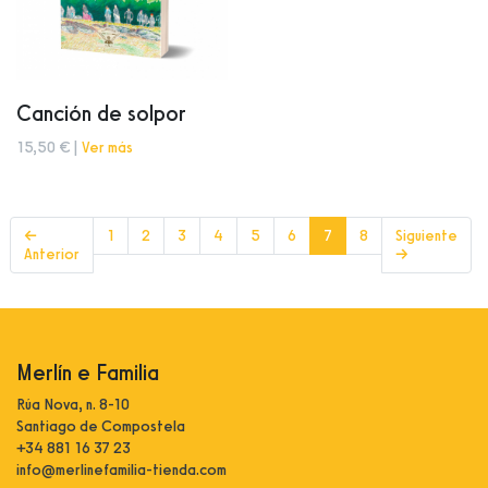
Canción de solpor
15,50 € |
Ver más
(current)
←
1
2
3
4
5
6
7
8
Siguiente
Anterior
→
Merlín e Familia
Rúa Nova, n. 8-10
Santiago de Compostela
+34 881 16 37 23
info@merlinefamilia-tienda.com