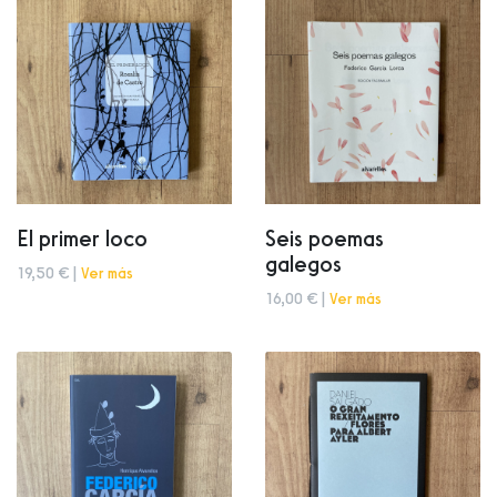
El primer loco
Seis poemas
galegos
19,50 € |
Ver más
16,00 € |
Ver más