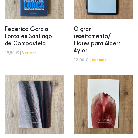
Federico García
O gran
Lorca en Santiago
rexeitamento/
de Compostela
Flores para Albert
Ayler
19,80 € |
Ver más
12,00 € |
Ver más