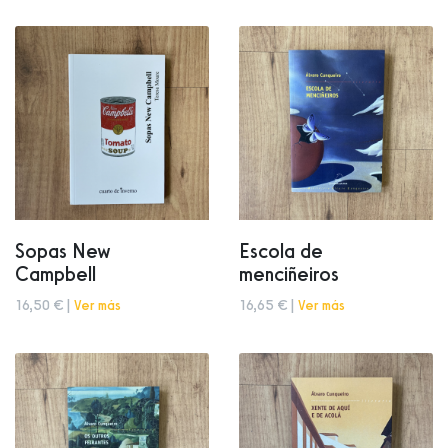
Sopas New
Escola de
Campbell
menciñeiros
16,50 € |
Ver más
16,65 € |
Ver más