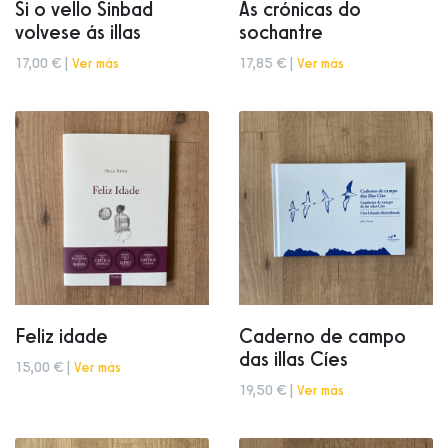
Si o vello Sinbad
As crónicas do
volvese ás illas
sochantre
17,00 € |
Ver más
17,85 € |
Ver más
Feliz idade
Caderno de campo
das illas Cíes
15,00 € |
Ver más
19,50 € |
Ver más