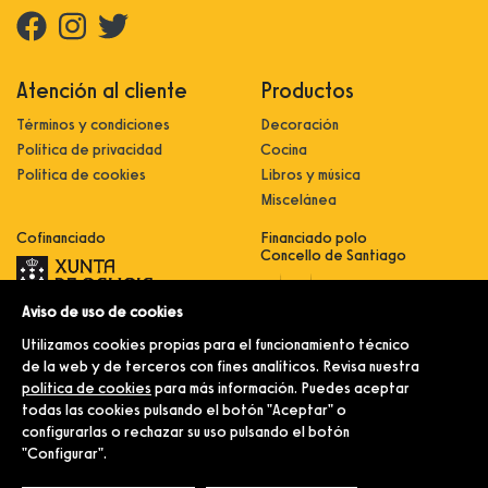
Atención al cliente
Productos
Términos y condiciones
Decoración
Política de privacidad
Cocina
Política de cookies
Libros y música
Miscelánea
Cofinanciado
Financiado polo
Concello de Santiago
Aviso de uso de cookies
Innovación, dixitalización e
implantación de novas fórmulas de
Utilizamos cookies propias para el funcionamiento técnico
comercialización e expansión do
sector comercial e artesanal
de la web y de terceros con fines analíticos. Revisa nuestra
política de cookies
para más información. Puedes aceptar
Implantación e pulo da estratexia
dixital e modernización do sector
todas las cookies pulsando el botón "Aceptar" o
comercial e artesanal (CO300C
configurarlas o rechazar su uso pulsando el botón
2021)
"Configurar".
© Merlín e Familia.