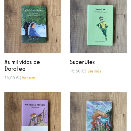
As mil vidas de
SuperUlex
Dorotea
15,50 € |
Ver más
14,00 € |
Ver más