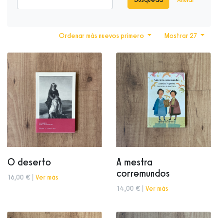
Ordenar más nuevos primero
Mostrar 27
O deserto
A mestra
corremundos
16,00 € |
Ver más
14,00 € |
Ver más