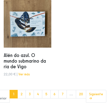
Alén do azul. O
mundo submarino da
ría de Vigo
22,00 € |
Ver más
(current)
1
2
3
4
5
6
7
…
20
Siguiente
erior
→