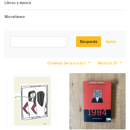
Libros y música
Miscelánea
Búsqueda
Anular
Ordenar de la a a la z
Mostrar 27