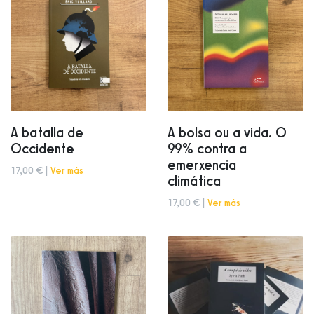
A batalla de
A bolsa ou a vida. O
Occidente
99% contra a
emerxencia
17,00 € |
Ver más
climática
17,00 € |
Ver más