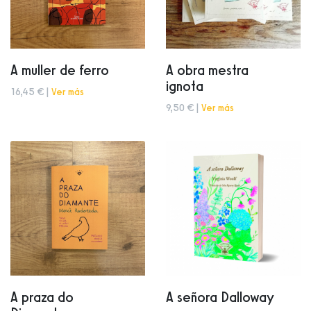
A muller de ferro
A obra mestra
ignota
16,45 € |
Ver más
9,50 € |
Ver más
A praza do
A señora Dalloway