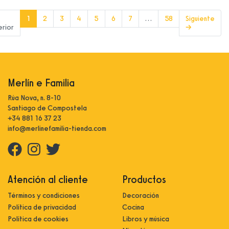
(current)
1
2
3
4
5
6
7
…
58
Siguiente
erior
→
Merlín e Familia
Rúa Nova, n. 8-10
Santiago de Compostela
+34 881 16 37 23
info@merlinefamilia-tienda.com
Atención al cliente
Productos
Términos y condiciones
Decoración
Política de privacidad
Cocina
Política de cookies
Libros y música