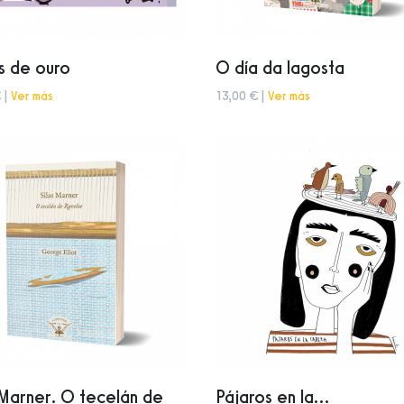
s de ouro
O día da lagosta
 |
Ver más
13,00 € |
Ver más
 Marner. O tecelán de
Pájaros en la...