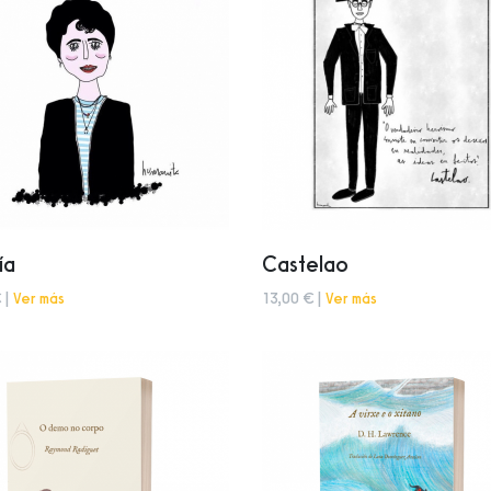
ía
Castelao
 |
Ver más
13,00 € |
Ver más