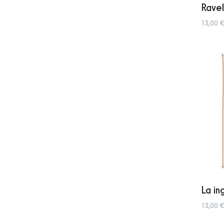
Rave
13,00 €
La in
13,00 €