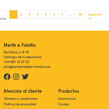
(current)
1
2
3
4
5
6
7
…
58
Siguiente
erior
→
Merlín e Familia
Rúa Nova, n. 8-10
Santiago de Compostela
+34 881 16 37 23
info@merlinefamilia-tienda.com
Atención al cliente
Productos
Términos y condiciones
Decoración
Política de privacidad
Cocina