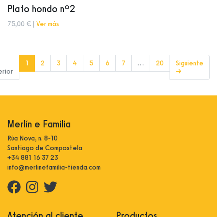
Plato hondo nº2
75,00 € |
Ver más
(current)
1
2
3
4
5
6
7
…
20
Siguiente
erior
→
Merlín e Familia
Rúa Nova, n. 8-10
Santiago de Compostela
+34 881 16 37 23
info@merlinefamilia-tienda.com
Atención al cliente
Productos