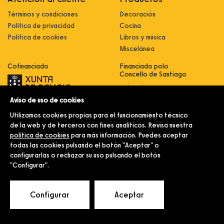
Términos y condiciones
Decoración
Política de privacidad
Cocina
Política de cookies
Libros y música
Miscelánea
Cofinanciado
Financiado polo
Concello de Santiago
Aviso de uso de cookies
Innovación, dixitalización e
implantación de novas fórmulas de
Utilizamos cookies propias para el funcionamiento técnico
comercialización e expansión do
sector comercial e artesanal
de la web y de terceros con fines analíticos. Revisa nuestra
política de cookies
para más información. Puedes aceptar
Implantación e pulo da estratexia
dixital e modernización do sector
todas las cookies pulsando el botón "Aceptar" o
comercial e artesanal (CO300C
configurarlas o rechazar su uso pulsando el botón
2021)
"Configurar".
© Merlín e Familia.
Configurar
Aceptar