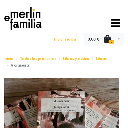
0,00 €
Iniciar sesión
0
Inicio
Todos los productos
Libros y música
Libros
A arañeira