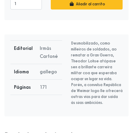
Añadir al carrito
Desmobilizado, como
Editorial
Irmás
milleiros de soldados, ao
rematar a Gran Guerra,
Cartoné
Theodor Lohse atópase
sen a brillante carreira
Idioma
gallego
militar coa que esperaba
ocupar un lugar na vida.
Porén, a convulsa República
Páginas
171
de Weimar logo lle ofrecerá
outras vías para dar saída
ás súas ambicións.