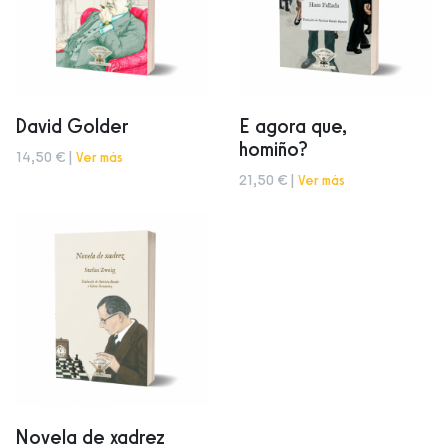
David Golder
E agora que,
homiño?
14,50 € |
Ver más
21,50 € |
Ver más
Novela de xadrez