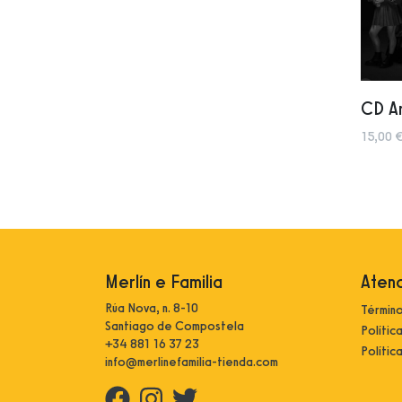
CD A
15,00 €
Merlín e Familia
Atenc
Rúa Nova, n. 8-10
Término
Santiago de Compostela
Polític
+34 881 16 37 23
Polític
info@merlinefamilia-tienda.com