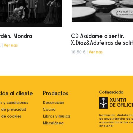
rdén. Mondra
CD Axúdame a sentir.
X.Díaz&Adufeiras de sali
 |
Ver más
18,50 € |
Ver más
ión al cliente
Productos
Cofinanciado
s y condiciones
Decoración
a de privacidad
Cocina
Innovación, dixitalizac
a de cookies
Libros y música
de novas fórmulas de 
expansión do sector co
Miscelánea
artesanal