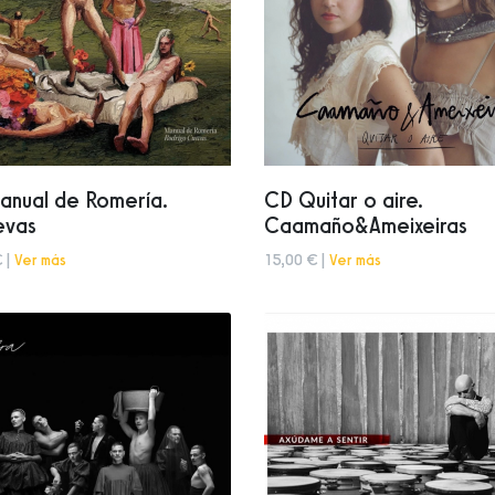
anual de Romería.
CD Quitar o aire.
evas
Caamaño&Ameixeiras
 |
Ver más
15,00 € |
Ver más