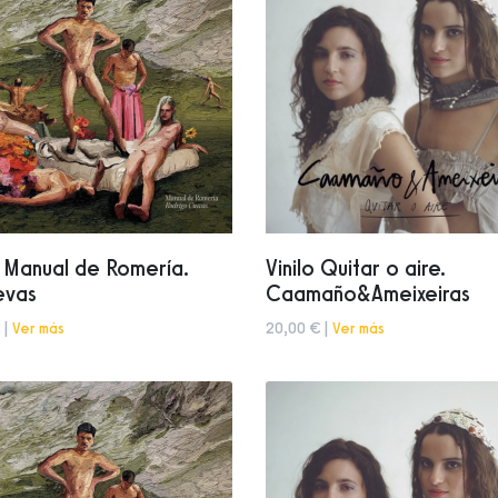
o Manual de Romería.
Vinilo Quitar o aire.
evas
Caamaño&Ameixeiras
 |
Ver más
20,00 € |
Ver más