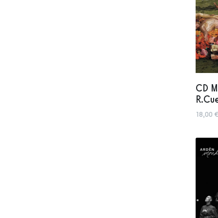
CD M
R.Cu
18,00 €