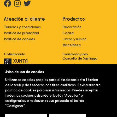
Atención al cliente
Productos
Términos y condiciones
Decoración
Política de privacidad
Cocina
Política de cookies
Libros y música
Miscelánea
Cofinanciado
Financiado polo
Concello de Santiago
Aviso de uso de cookies
Innovación, dixitalización e
implantación de novas fórmulas de
Utilizamos cookies propias para el funcionamiento técnico
comercialización e expansión do
sector comercial e artesanal
de la web y de terceros con fines analíticos. Revisa nuestra
política de cookies
para más información. Puedes aceptar
Implantación e pulo da estratexia
dixital e modernización do sector
todas las cookies pulsando el botón "Aceptar" o
comercial e artesanal (CO300C
configurarlas o rechazar su uso pulsando el botón
2021)
"Configurar".
© Merlín e Familia.