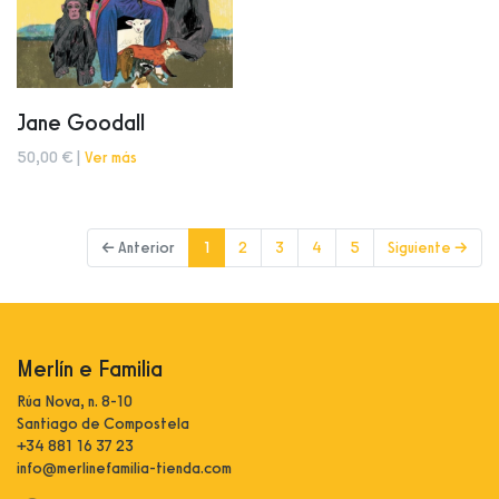
Jane Goodall
50,00 € |
Ver más
(current)
← Anterior
1
2
3
4
5
Siguiente →
Merlín e Familia
Rúa Nova, n. 8-10
Santiago de Compostela
+34 881 16 37 23
info@merlinefamilia-tienda.com