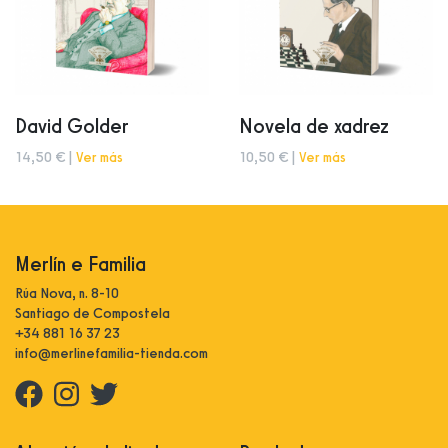
David Golder
Novela de xadrez
14,50 € |
Ver más
10,50 € |
Ver más
Merlín e Familia
Rúa Nova, n. 8-10
Santiago de Compostela
+34 881 16 37 23
info@merlinefamilia-tienda.com