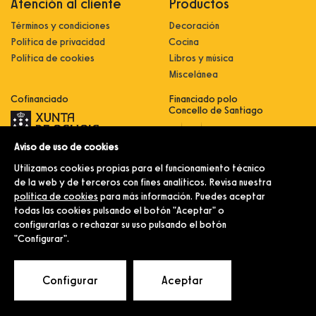
Atención al cliente
Productos
Términos y condiciones
Decoración
Política de privacidad
Cocina
Política de cookies
Libros y música
Miscelánea
Cofinanciado
Financiado polo
Concello de Santiago
Aviso de uso de cookies
Innovación, dixitalización e
implantación de novas fórmulas de
Utilizamos cookies propias para el funcionamiento técnico
comercialización e expansión do
sector comercial e artesanal
de la web y de terceros con fines analíticos. Revisa nuestra
política de cookies
para más información. Puedes aceptar
Implantación e pulo da estratexia
dixital e modernización do sector
todas las cookies pulsando el botón "Aceptar" o
comercial e artesanal (CO300C
configurarlas o rechazar su uso pulsando el botón
2021)
"Configurar".
© Merlín e Familia.
Configurar
Aceptar