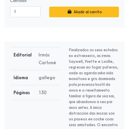
Cantidad
Añadir al carrito
Finalizados os seus estudos
Editorial
Irmás
no estranxeiro, as irmás
Saywell, Yvette e Lucille,
Cartoné
regresan ao fogar paterno,
onde as agarda unha vida
Idioma
gallego
monótona e gris dominada
pola presenza hostil da
avoa e o rexeitamento
Páginas
130
familiar á figura de súa nai,
que abandonou a seu pai
anos antes. A única
distracción das mozas son
os paseos en coche coas
súas amistades. O encontro