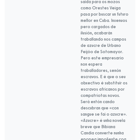
saída para os mozos
como Orestes Veiga
pasa por buscar un futuro
mellor en Cuba. Inxenuos
pero cargados de
ilusión, acabarán
traballando nos campos
de azucre de Urbano
Feijóo de Sotomayor.
Pero este empresario
non espera
traballadores, senón
escravos. E é que o seu
obxectivo é substituír os
escravos africanos por
compatriotas novos.
Será entón cando
descubran que «con
sangue se fai o azucre».
«Azucre» é unha novela
breve que Bibiana
Candia converte nunha
epopea impoñente coa