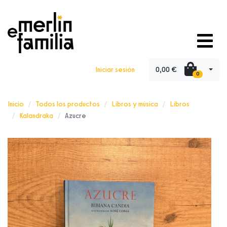
0,00 €
Iniciar sesión
0
Inicio
Todos los productos
Libros y música
Libros
Kalandraka
Azucre