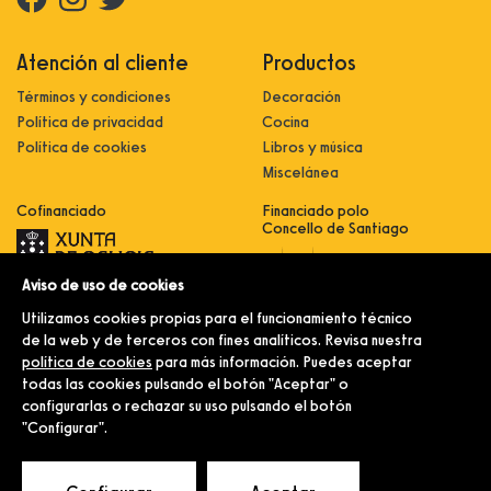
Atención al cliente
Productos
Términos y condiciones
Decoración
Política de privacidad
Cocina
Política de cookies
Libros y música
Miscelánea
Cofinanciado
Financiado polo
Concello de Santiago
Aviso de uso de cookies
Innovación, dixitalización e
implantación de novas fórmulas de
Utilizamos cookies propias para el funcionamiento técnico
comercialización e expansión do
sector comercial e artesanal
de la web y de terceros con fines analíticos. Revisa nuestra
política de cookies
para más información. Puedes aceptar
Implantación e pulo da estratexia
dixital e modernización do sector
todas las cookies pulsando el botón "Aceptar" o
comercial e artesanal (CO300C
configurarlas o rechazar su uso pulsando el botón
2021)
"Configurar".
© Merlín e Familia.