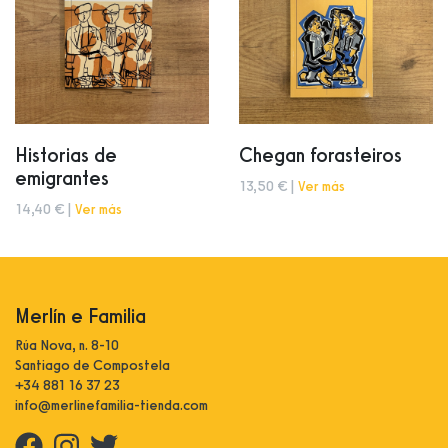
Historias de
Chegan forasteiros
emigrantes
13,50 € |
Ver más
14,40 € |
Ver más
Merlín e Familia
Rúa Nova, n. 8-10
Santiago de Compostela
+34 881 16 37 23
info@merlinefamilia-tienda.com