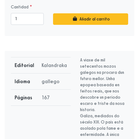
Cantidad
Añadir al carrito
A viaxe de mil
Editorial
Kalandraka
setecentos mozos
galegos na procura dun
futuro mellor. Unha
Idioma
gallego
epopea baseada en
feitos reais, que nos
Páginas
167
descobre un período
escuro e triste da nosa
historia.
Galiza, mediados do
século XIX. O país está
asolado pola fame e a
enfermidade. A única