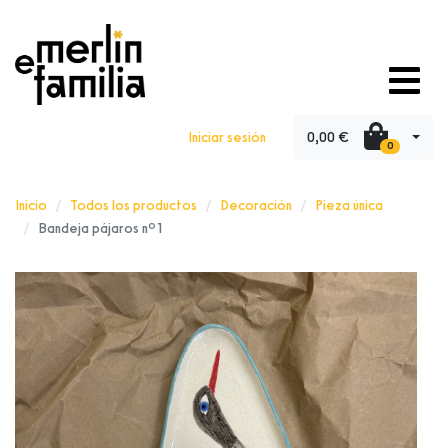
0,00 €
Iniciar sesión
0
Inicio
Todos los productos
Decoración
Pieza única
Bandeja pájaros nº1