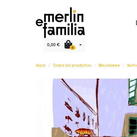
0,00 €
0
Inicio
Todos los productos
Miscelánea
Ilust