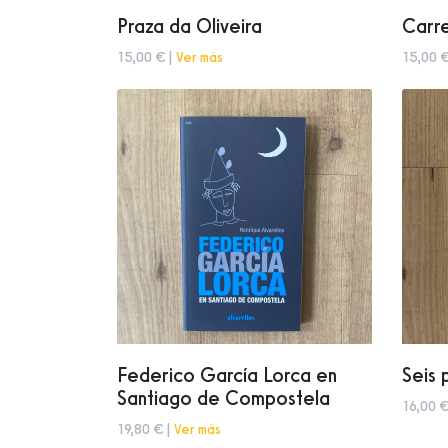
Praza da Oliveira
Carr
15,00 € |
Ver más
15,00 €
Federico García Lorca en
Seis
Santiago de Compostela
16,00 €
19,80 € |
Ver más