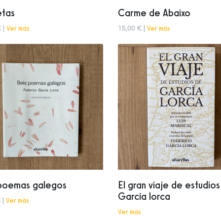
etas
Carme de Abaixo
 |
Ver más
15,00 € |
Ver más
 poemas galegos
El gran viaje de estudio
García lorca
 |
Ver más
Ver más