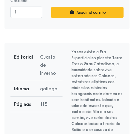
Cantidad
Añadir al carrito
Xa non existe a Era
Editorial
Cuarto
Superficial no planeta Terra.
Tras o Gran Cataclismo, a
de
humanidade sobrevive
Inverno
soterrada nas Colmeas,
estruturas elípticas con
minúsculos cubículos
Idioma
gallego
hexagonais onde dormen os
seus habitantes. Iolanda é
Páginas
115
unha adolescente que,
xunto a súa filla e o seu
curmán, vive nunha destas
Colmeas baixo a tiranía da
Raíña e a escaseza de