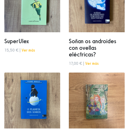
SuperUlex
Soñan os androides
con ovellas
15,50 € |
Ver más
eléctricas?
17,00 € |
Ver más