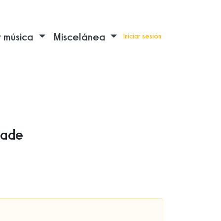
y música
Miscelánea
Iniciar sesión
dade