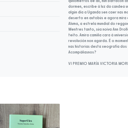
quilómetros de alí, nun barracón 
dormen, escribe á luz da candea u
algún día a Uganda sen caer nas 
deserto en autobús e agora mira e
Aluma, a estrela mundial do reggae
Mentres tanto, súa noiva Ann Drol
teito. Amira camiña cara á univer
revolución non agarda. É o mome
nas historias desta xeografía dos
Acompáñasnos?
VI PREMIO MARÍA VICTORIA MOR