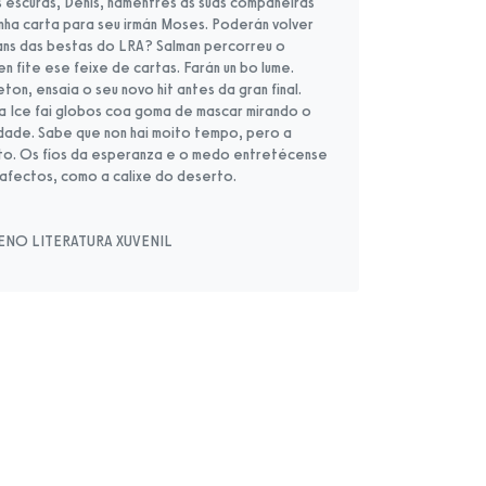
ás escuras, Denis, namentres as súas compañeiras
nha carta para seu irmán Moses. Poderán volver
mans das bestas do LRA? Salman percorreu o
n fite ese feixe de cartas. Farán un bo lume.
ton, ensaia o seu novo hit antes da gran final.
la Ice fai globos coa goma de mascar mirando o
sidade. Sabe que non hai moito tempo, pero a
nto. Os fíos da esperanza e o medo entretécense
 afectos, como a calixe do deserto.
ENO LITERATURA XUVENIL