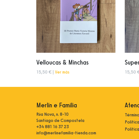
Velloucas & Minchas
Supe
15,50 € |
Ver más
15,50 
Merlín e Familia
Atenc
Rúa Nova, n. 8-10
Término
Santiago de Compostela
Polític
+34 881 16 37 23
Polític
info@merlinefamilia-tienda.com