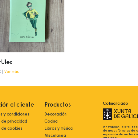
rUlex
€ |
Ver más
ión al cliente
Productos
Cofinanciado
s y condiciones
Decoración
a de privacidad
Cocina
Innovación, dixitalizac
a de cookies
Libros y música
de novas fórmulas de 
expansión do sector co
Miscelánea
artesanal