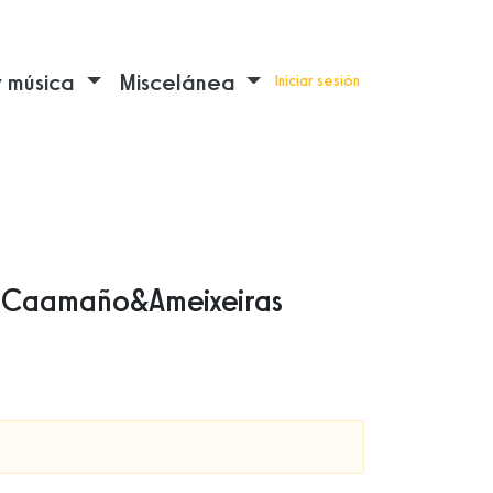
y música
Miscelánea
Iniciar sesión
. Caamaño&Ameixeiras