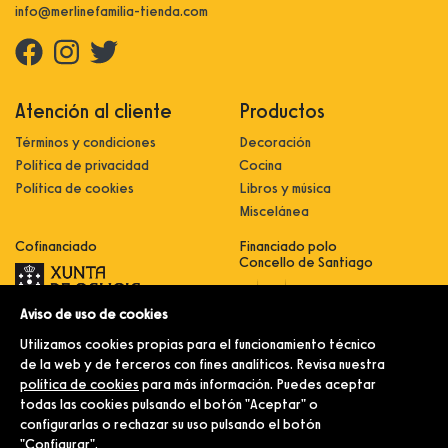
info@merlinefamilia-tienda.com
Atención al cliente
Productos
Términos y condiciones
Decoración
Política de privacidad
Cocina
Política de cookies
Libros y música
Miscelánea
Cofinanciado
Financiado polo
Concello de Santiago
Aviso de uso de cookies
Innovación, dixitalización e
implantación de novas fórmulas de
Utilizamos cookies propias para el funcionamiento técnico
comercialización e expansión do
sector comercial e artesanal
de la web y de terceros con fines analíticos. Revisa nuestra
política de cookies
para más información. Puedes aceptar
Implantación e pulo da estratexia
dixital e modernización do sector
todas las cookies pulsando el botón "Aceptar" o
comercial e artesanal (CO300C
configurarlas o rechazar su uso pulsando el botón
2021)
"Configurar".