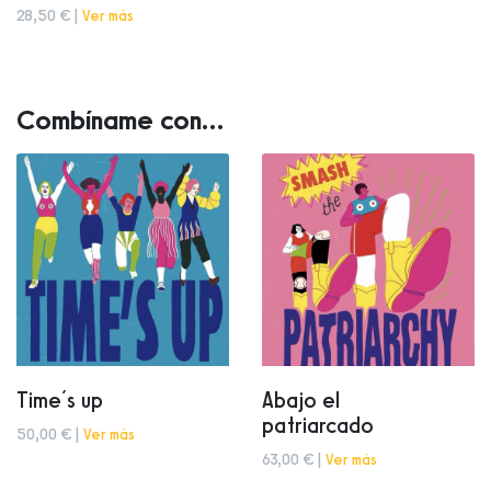
28,50 € |
Ver más
Combíname con...
Time´s up
Abajo el
patriarcado
50,00 € |
Ver más
63,00 € |
Ver más