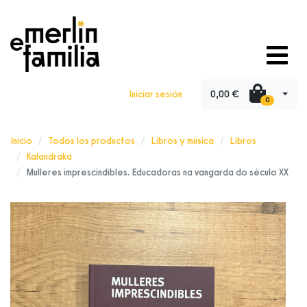
0,00 €
Iniciar sesión
0
Inicio
Todos los productos
Libros y música
Libros
Kalandraka
Mulleres imprescindibles. Educadoras na vangarda do século XX