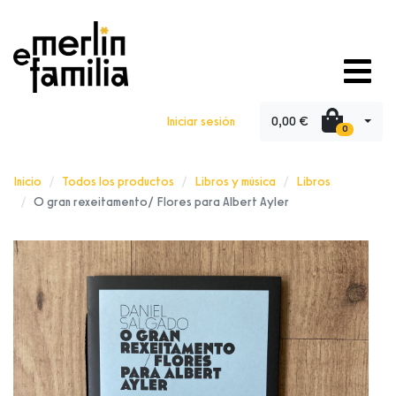
0,00 €
Iniciar sesión
0
Inicio
Todos los productos
Libros y música
Libros
O gran rexeitamento/ Flores para Albert Ayler