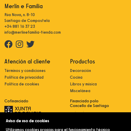
Merlín e Familia
Rúa Nova, n. 8-10
Santiago de Compostela
+34 881 16 37 23
info@merlinefamilia-tienda.com
Atención al cliente
Productos
Términos y condiciones
Decoración
Política de privacidad
Cocina
Política de cookies
Libros y música
Miscelánea
Cofinanciado
Financiado polo
Concello de Santiago
Aviso de uso de cookies
Innovación, dixitalización e
implantación de novas fórmulas de
Utilizamos cookies propias para el funcionamiento técnico
comercialización e expansión do