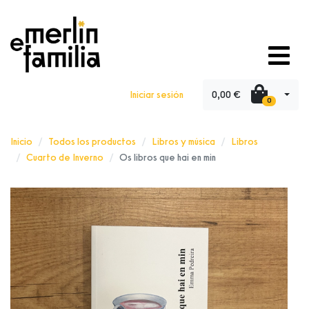
0,00 €
Iniciar sesión
0
Inicio
Todos los productos
Libros y música
Libros
Cuarto de Inverno
Os libros que hai en min