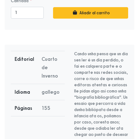
Cantidad
Añadir al carrito
Cando unha pensa que un día
Editorial
Cuarto
sen ler é un día perdido, o
fai en calquera parte e o
de
comparte nas redes sociais,
Inverno
corre o risco de que unhas
editoras atentas e curiosas
lle pidan algo así como unha
Idioma
gallego
“biografía bibliográfica”. Un
ensaio que percorra a vida
Páginas
155
dunha bibliópata desde a
infancia ata os, poñamos
por caso, corenta anos;
desde que odiaba ler ata
chegar ao punto de desexar