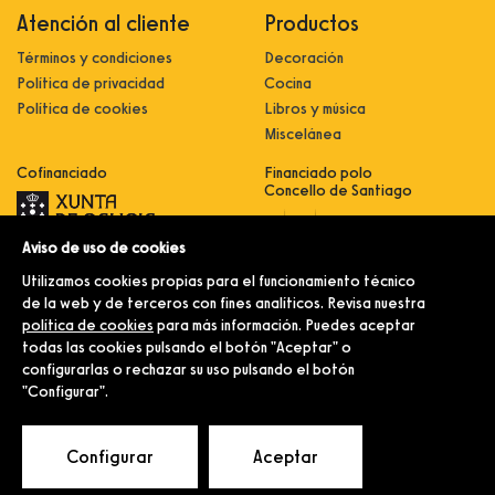
Atención al cliente
Productos
Términos y condiciones
Decoración
Política de privacidad
Cocina
Política de cookies
Libros y música
Miscelánea
Cofinanciado
Financiado polo
Concello de Santiago
Aviso de uso de cookies
Innovación, dixitalización e
implantación de novas fórmulas de
Utilizamos cookies propias para el funcionamiento técnico
comercialización e expansión do
sector comercial e artesanal
de la web y de terceros con fines analíticos. Revisa nuestra
política de cookies
para más información. Puedes aceptar
Implantación e pulo da estratexia
dixital e modernización do sector
todas las cookies pulsando el botón "Aceptar" o
comercial e artesanal (CO300C
configurarlas o rechazar su uso pulsando el botón
2021)
"Configurar".
© Merlín e Familia.
Configurar
Aceptar