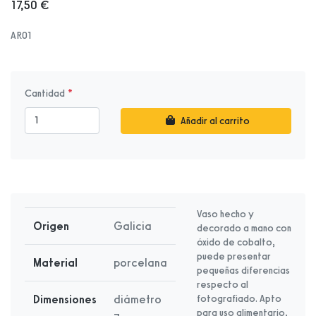
17,50 €
AR01
Cantidad
Añadir al carrito
Vaso hecho y
Origen
Galicia
decorado a mano con
óxido de cobalto,
puede presentar
Material
porcelana
pequeñas diferencias
respecto al
Dimensiones
diámetro
fotografiado. Apto
para uso alimentario,