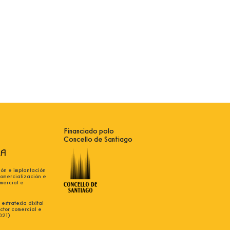
Financiado polo
Concello de Santiago
ión e implantación
comercialización e
mercial e
estratexia dixital
ctor comercial e
021)