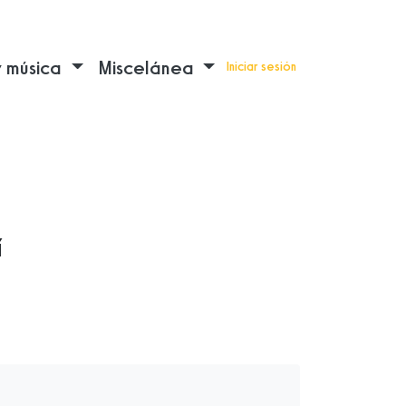
y música
Miscelánea
Iniciar sesión
í