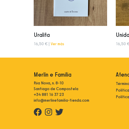
Uralita
Unid
16,50 € |
Ver más
16,50 €
Merlín e Familia
Atenc
Rúa Nova, n. 8-10
Término
Santiago de Compostela
Polític
+34 881 16 37 23
Polític
info@merlinefamilia-tienda.com