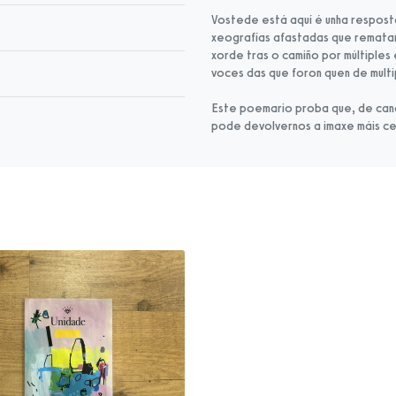
Vostede está aquí é unha resposta
xeografías afastadas que rematan
xorde tras o camiño por múltiples
voces das que foron quen de mult
Este poemario proba que, de cand
pode devolvernos a imaxe máis ce