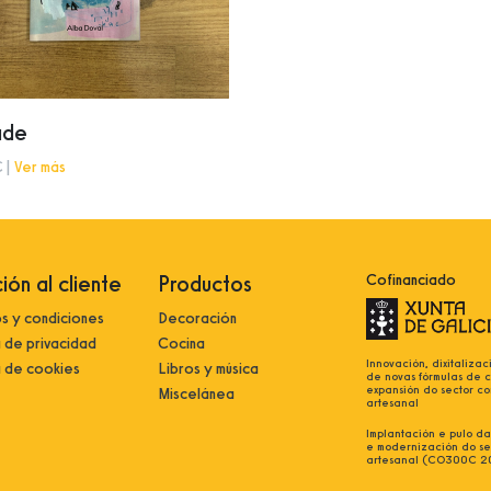
ade
 |
Ver más
ión al cliente
Productos
Cofinanciado
s y condiciones
Decoración
a de privacidad
Cocina
Innovación, dixitalizac
a de cookies
Libros y música
de novas fórmulas de 
expansión do sector co
Miscelánea
artesanal
Implantación e pulo da 
e modernización do se
artesanal (CO300C 2