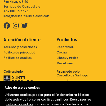
Rúa Nova, n. 8-10
Santiago de Compostela
+34 881 16 37 23
info@merlinefamilia-tienda.com
Atención al cliente
Productos
Términos y condiciones
Decoración
Política de privacidad
Cocina
Política de cookies
Libros y música
Miscelánea
Cofinanciado
Financiado polo
Concello de Santiago
Aviso de uso de cookies
Innovación, dixitalización e
implantación de novas fórmulas de
Utilizamos cookies propias para el funcionamiento técnico
comercialización e expansión do
sector comercial e artesanal
de la web y de terceros con fines analíticos. Revisa nuestra
política de cookies
para más información. Puedes aceptar
Implantación e pulo da estratexia