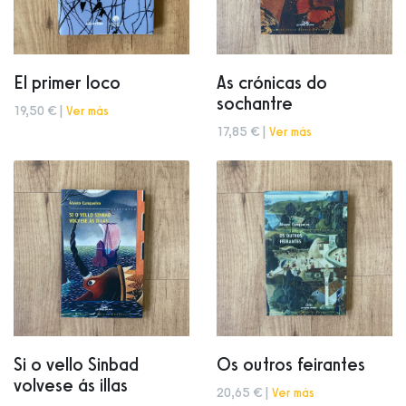
El primer loco
As crónicas do
sochantre
19,50 € |
Ver más
17,85 € |
Ver más
Si o vello Sinbad
Os outros feirantes
volvese ás illas
20,65 € |
Ver más