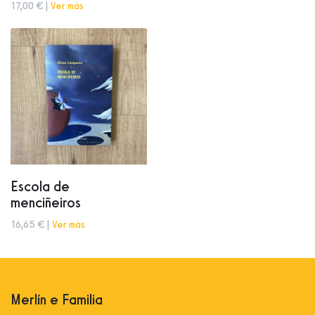
17,00 € |
Ver más
Escola de
menciñeiros
16,65 € |
Ver más
Merlín e Familia