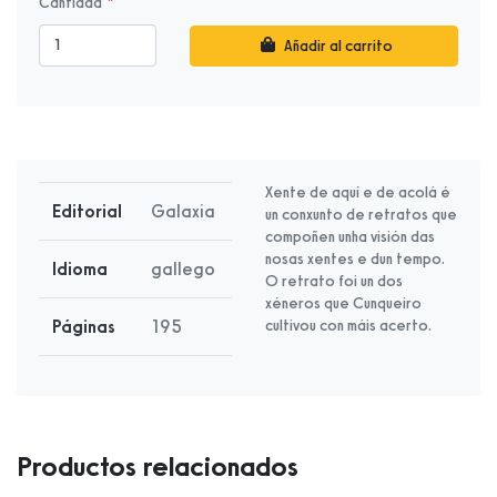
Cantidad
Añadir al carrito
Xente de aquí e de acolá é
Editorial
Galaxia
un conxunto de retratos que
compoñen unha visión das
nosas xentes e dun tempo.
Idioma
gallego
O retrato foi un dos
xéneros que Cunqueiro
Páginas
195
cultivou con máis acerto.
Productos relacionados