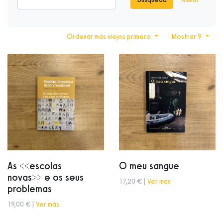
Ordenar más viejos primero
Mostrar 9
As <<escolas
O meu sangue
novas>> e os seus
17,20 € |
Ver más
problemas
19,00 € |
Ver más