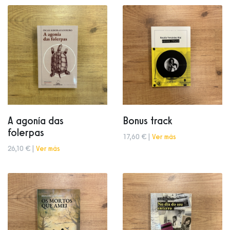
A agonía das
Bonus track
folerpas
17,60 € |
Ver más
26,10 € |
Ver más