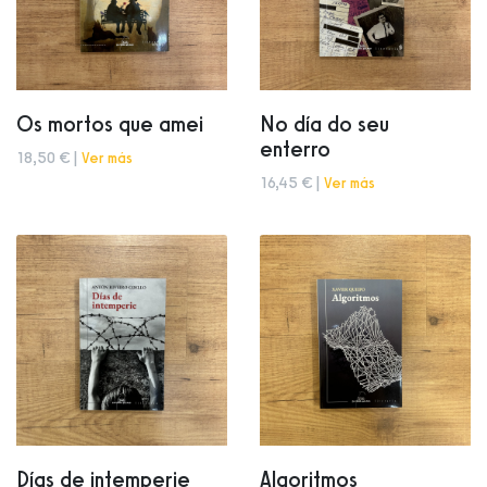
Os mortos que amei
No día do seu
enterro
18,50 € |
Ver más
16,45 € |
Ver más
Días de intemperie
Algoritmos