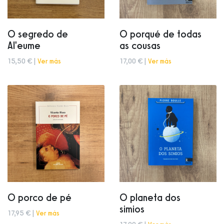
O segredo de
O porqué de todas
Al'eume
as cousas
15,50 € |
Ver más
17,00 € |
Ver más
O porco de pé
O planeta dos
simios
17,95 € |
Ver más