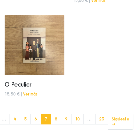
17,00 € |
Ver más
O Peculiar
15,50 € |
Ver más
(current)
…
4
5
6
7
8
9
10
…
23
Siguiente
→