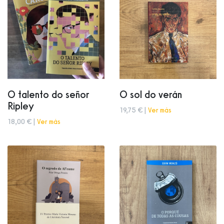
O talento do señor
O sol do verán
Ripley
19,75 € |
Ver más
18,00 € |
Ver más