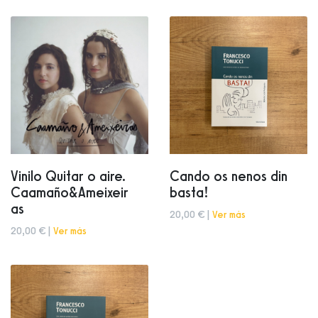
Vinilo Quitar o aire.
Cando os nenos din
Caamaño&Ameixeir
basta!
as
20,00 € |
Ver más
20,00 € |
Ver más