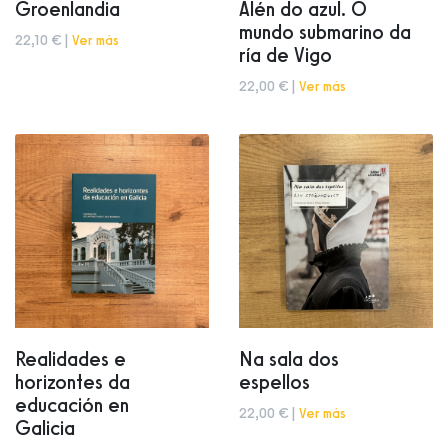
Groenlandia
Alén do azul. O
mundo submarino da
22,10 € |
Ver más
ría de Vigo
22,00 € |
Ver más
Realidades e
Na sala dos
horizontes da
espellos
educación en
22,00 € |
Ver más
Galicia