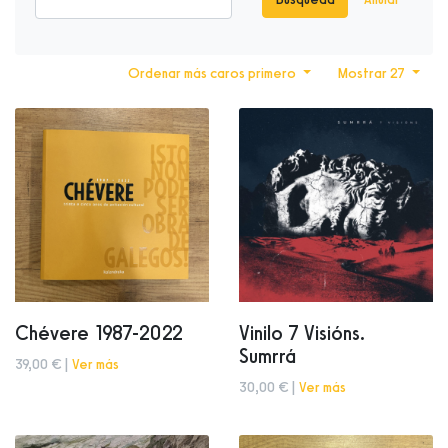
Ordenar más caros primero
Mostrar 27
Chévere 1987-2022
Vinilo 7 Visións.
Sumrrá
39,00 € |
Ver más
30,00 € |
Ver más