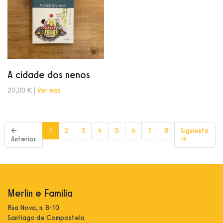
A cidade dos nenos
20,00 € |
Ver más
(current)
←
1
2
3
4
5
6
7
8
Siguiente
Anterior
→
Merlín e Familia
Rúa Nova, n. 8-10
Santiago de Compostela