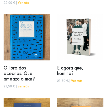
22,00 € |
Ver más
O libro dos
E agora que,
océanos. Que
homiño?
ameaza o mar?
21,50 € |
Ver más
21,50 € |
Ver más