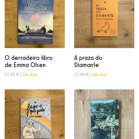
O derradeiro libro
A praza do
de Emma Olsen
Diamante
21,30 € |
Ver más
21,00 € |
Ver más