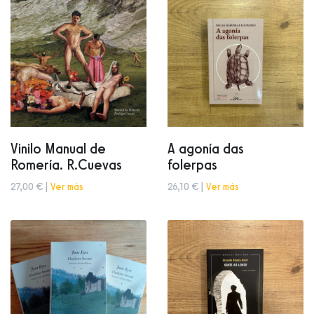
Vinilo Manual de
A agonía das
Romería. R.Cuevas
folerpas
27,00 € |
Ver más
26,10 € |
Ver más