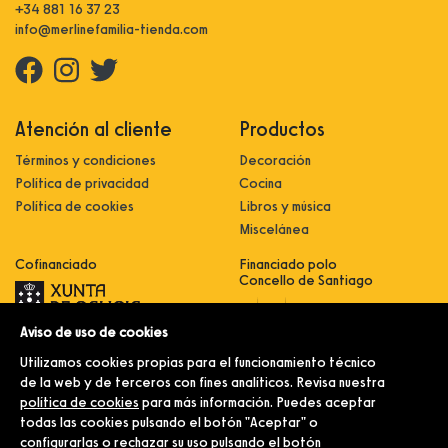
+34 881 16 37 23
info@merlinefamilia-tienda.com
Atención al cliente
Productos
Términos y condiciones
Decoración
Política de privacidad
Cocina
Política de cookies
Libros y música
Miscelánea
Cofinanciado
Financiado polo
Concello de Santiago
Aviso de uso de cookies
Innovación, dixitalización e
implantación de novas fórmulas de
Utilizamos cookies propias para el funcionamiento técnico
comercialización e expansión do
sector comercial e artesanal
de la web y de terceros con fines analíticos. Revisa nuestra
política de cookies
para más información. Puedes aceptar
Implantación e pulo da estratexia
dixital e modernización do sector
todas las cookies pulsando el botón "Aceptar" o
comercial e artesanal (CO300C
configurarlas o rechazar su uso pulsando el botón
2021)