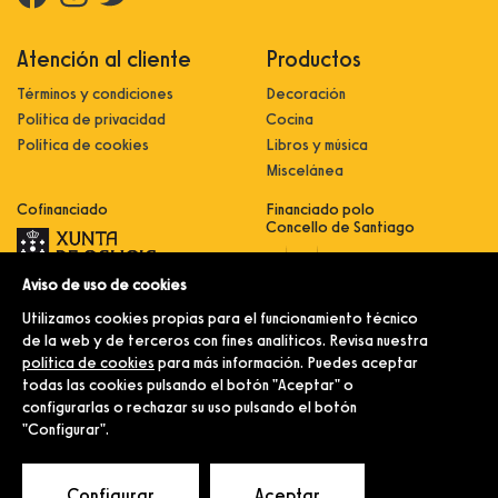
Atención al cliente
Productos
Términos y condiciones
Decoración
Política de privacidad
Cocina
Política de cookies
Libros y música
Miscelánea
Cofinanciado
Financiado polo
Concello de Santiago
Aviso de uso de cookies
Innovación, dixitalización e
implantación de novas fórmulas de
Utilizamos cookies propias para el funcionamiento técnico
comercialización e expansión do
sector comercial e artesanal
de la web y de terceros con fines analíticos. Revisa nuestra
política de cookies
para más información. Puedes aceptar
Implantación e pulo da estratexia
dixital e modernización do sector
todas las cookies pulsando el botón "Aceptar" o
comercial e artesanal (CO300C
configurarlas o rechazar su uso pulsando el botón
2021)
"Configurar".
© Merlín e Familia.
Configurar
Aceptar