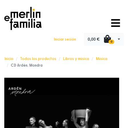
0,00 €
Iniciar sesión
0
Inicio
Todos los productos
Libros y música
Música
CD Ardén. Mondra