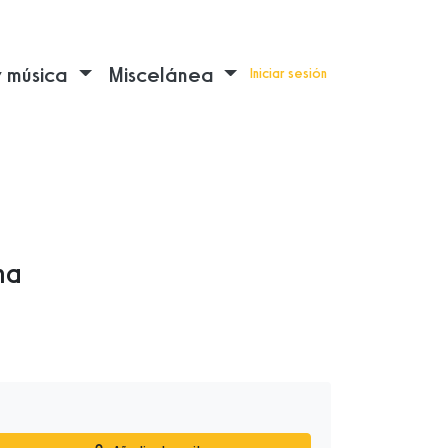
y música
Miscelánea
Iniciar sesión
na