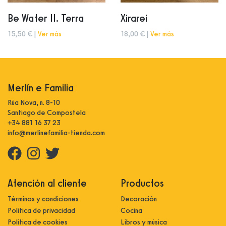
Be Water II. Terra
Xirarei
15,50 € |
Ver más
18,00 € |
Ver más
Merlín e Familia
Rúa Nova, n. 8-10
Santiago de Compostela
+34 881 16 37 23
info@merlinefamilia-tienda.com
Atención al cliente
Productos
Términos y condiciones
Decoración
Política de privacidad
Cocina
Política de cookies
Libros y música