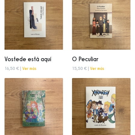
Vostede está aquí
O Peculiar
16,50 € |
Ver más
15,50 € |
Ver más