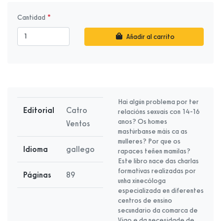
Cantidad
Añadir al carrito
Hai algún problema por ter
Editorial
Catro
relacións sexuais con 14-16
anos? Os homes
Ventos
mastúrbanse máis ca as
mulleres? Por que os
Idioma
gallego
rapaces teñen mamilas?
Este libro nace das charlas
formativas realizadas por
Páginas
89
unha xinecóloga
especializada en diferentes
centros de ensino
secundario da comarca de
Vigo e da necesidade de