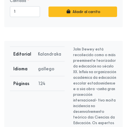
Cantidad
Añadir al carrito
John Dewey está
Editorial
Kalandraka
recoñecido como o máis
preeminente teorizador
da educación no século
Idioma
gallego
XX. Influíu na organización
académica da educación
Páginas
124
escolar estadounidense
e a súa obra -cunha gran
proxección
internacional- tivo moita
incidencia no
desenvolvemento
teórico das Ciencias da
Educación. Os expertos