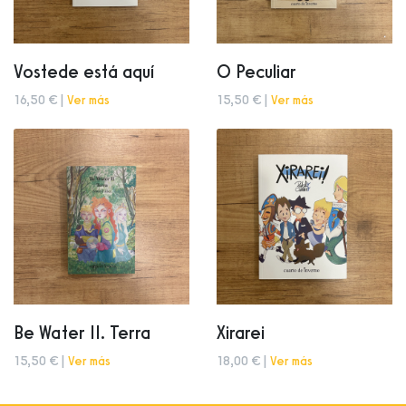
Vostede está aquí
O Peculiar
16,50 € |
Ver más
15,50 € |
Ver más
Be Water II. Terra
Xirarei
15,50 € |
Ver más
18,00 € |
Ver más