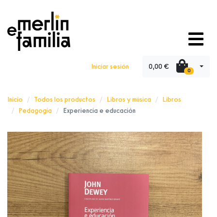
0,00 €
Iniciar sesión
0
Inicio
Todos los productos
Libros y música
Libros
Pedagogía
Experiencia e educación