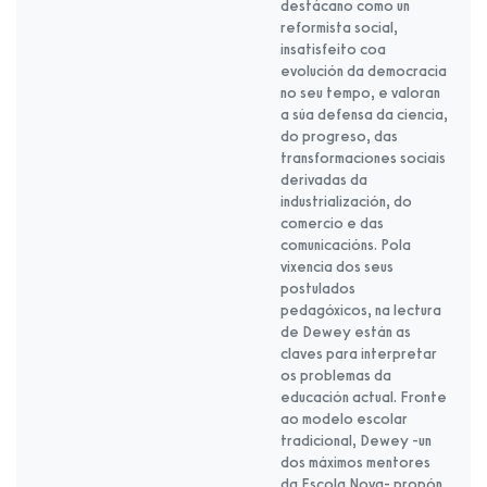
destácano como un
reformista social,
insatisfeito coa
evolución da democracia
no seu tempo, e valoran
a súa defensa da ciencia,
do progreso, das
transformaciones sociais
derivadas da
industrialización, do
comercio e das
comunicacións. Pola
vixencia dos seus
postulados
pedagóxicos, na lectura
de Dewey están as
claves para interpretar
os problemas da
educación actual. Fronte
ao modelo escolar
tradicional, Dewey -un
dos máximos mentores
da Escola Nova- propón